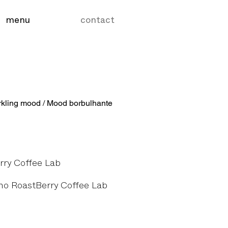
menu
contact
kling mood / Mood borbulhante
Our roast / A nossa torra
erry Coffee Lab
no RoastBerry Coffee Lab