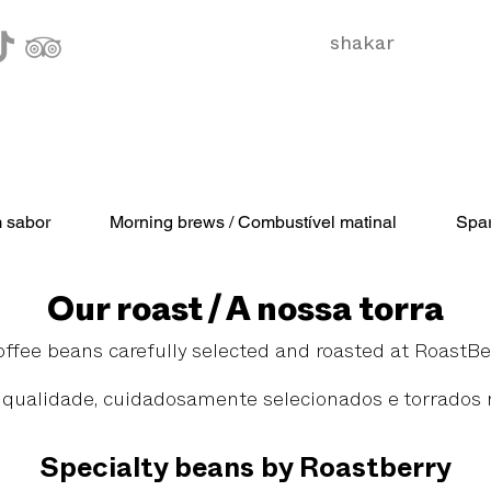
shakar
m sabor
Morning brews / Combustível matinal
Spar
Our roast / A nossa torra
offee beans carefully selected and roasted at RoastB
 qualidade, cuidadosamente selecionados e torrados 
Specialty beans by Roastberry