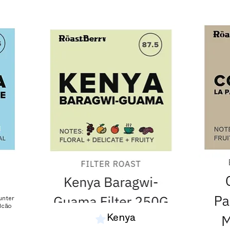
unter
alcão
Kenya