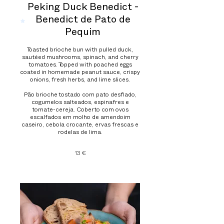
Peking Duck Benedict -
Benedict de Pato de
Pequim
Toasted brioche bun with pulled duck,
sautéed mushrooms, spinach, and cherry
tomatoes. Topped with poached eggs
coated in homemade peanut sauce, crispy
onions, fresh herbs, and lime slices.
Pão brioche tostado com pato desfiado,
cogumelos salteados, espinafres e
tomate-cereja. Coberto com ovos
escalfados em molho de amendoim
caseiro, cebola crocante, ervas frescas e
rodelas de lima.
13 €