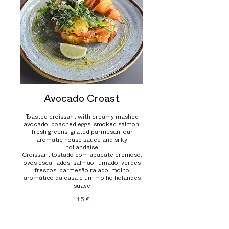
Avocado Croast
Toasted croissant with creamy mashed
avocado, poached eggs, smoked salmon,
fresh greens, grated parmesan, our
aromatic house sauce and silky
hollandaise
Croissant tostado com abacate cremoso,
ovos escalfados, salmão fumado, verdes
frescos, parmesão ralado, molho
aromático da casa e um molho holandês
suave
11,5 €