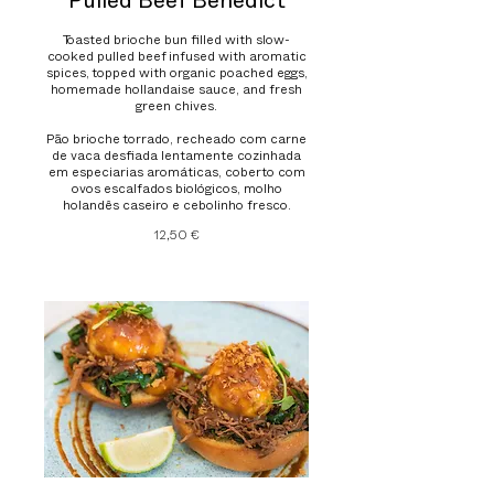
Pulled Beef Benedict
Toasted brioche bun filled with slow-
cooked pulled beef infused with aromatic
spices, topped with organic poached eggs,
homemade hollandaise sauce, and fresh
green chives.
Pão brioche torrado, recheado com carne
de vaca desfiada lentamente cozinhada
em especiarias aromáticas, coberto com
ovos escalfados biológicos, molho
holandês caseiro e cebolinho fresco.
12,50 €