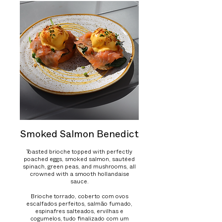
Smoked Salmon Benedict
Toasted brioche topped with perfectly
poached eggs, smoked salmon, sautéed
spinach, green peas, and mushrooms, all
crowned with a smooth hollandaise
sauce.
Brioche torrado, coberto com ovos
escalfados perfeitos, salmão fumado,
espinafres salteados, ervilhas e
cogumelos, tudo finalizado com um