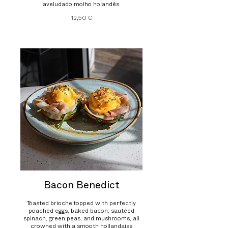
aveludado molho holandês.
12,50 €
Bacon Benedict
Toasted brioche topped with perfectly
poached eggs, baked bacon, sautéed
spinach, green peas, and mushrooms, all
crowned with a smooth hollandaise