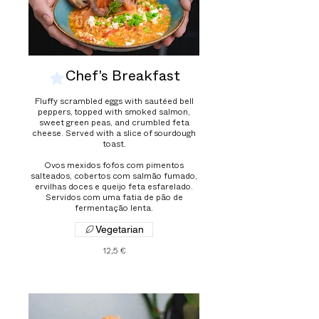
Chef's Breakfast
Fluffy scrambled eggs with sautéed bell
peppers, topped with smoked salmon,
sweet green peas, and crumbled feta
cheese. Served with a slice of sourdough
toast.
Ovos mexidos fofos com pimentos
salteados, cobertos com salmão fumado,
ervilhas doces e queijo feta esfarelado.
Servidos com uma fatia de pão de
fermentação lenta.
Vegetarian
12,5 €