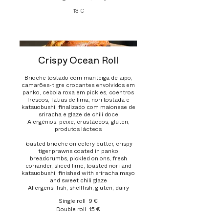
13 €
Crispy Ocean Roll
Brioche tostado com manteiga de aipo,
camarões-tigre crocantes envolvidos em
panko, cebola roxa em pickles, coentros
frescos, fatias de lima, nori tostada e
katsuobushi, finalizado com maionese de
sriracha e glaze de chili doce
Alergénios: peixe, crustáceos, glúten,
produtos lácteos
Toasted brioche on celery butter, crispy
tiger prawns coated in panko
breadcrumbs, pickled onions, fresh
coriander, sliced lime, toasted nori and
katsuobushi, finished with sriracha mayo
and sweet chili glaze
Allergens: fish, shellfish, gluten, dairy
Single roll
9 €
Double roll
15 €