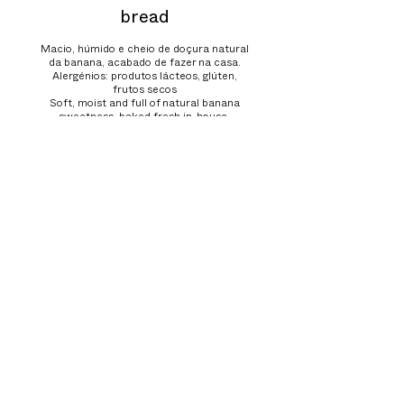
bread
Macio, húmido e cheio de doçura natural
da banana, acabado de fazer na casa.
Alergénios: produtos lácteos, glúten,
frutos secos
Soft, moist and full of natural banana
sweetness, baked fresh in-house.
Allergens : dairy, gluten, nuts
6,5 €