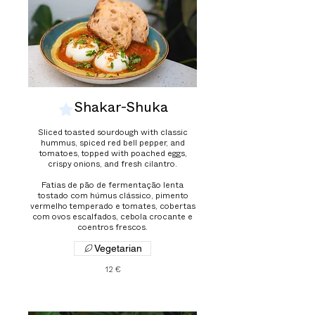
Shakar-Shuka
Sliced toasted sourdough with classic
hummus, spiced red bell pepper, and
tomatoes, topped with poached eggs,
crispy onions, and fresh cilantro.
Fatias de pão de fermentação lenta
tostado com húmus clássico, pimento
vermelho temperado e tomates, cobertas
com ovos escalfados, cebola crocante e
coentros frescos.
Vegetarian
12 €