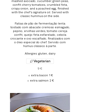
mashed avocado, cucumber, green peas,
confit cherry tomatoes, crumbled feta,
crispy onion, and a poached egg, finished
with the chef’s signature oil. Served with
classic hummus on the side.
Fatias de pão de fermentação lenta
tostado com abacate cremoso esmagado,
pepino, ervilhas verdes, tomate-cereja
confit, queijo feta esfarelado, cebola
crocante e ovo escalfado, finalizados com
o óleo especial do chef. Servido com
húmus clássico à parte.
Vegetarian
9 €
extra bacon
1 €
extra salmon
2 €