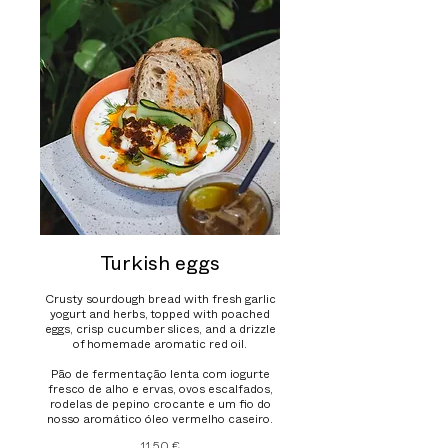
Turkish eggs
Crusty sourdough bread with fresh garlic
yogurt and herbs, topped with poached
eggs, crisp cucumber slices, and a drizzle
of homemade aromatic red oil.
Pão de fermentação lenta com iogurte
fresco de alho e ervas, ovos escalfados,
rodelas de pepino crocante e um fio do
nosso aromático óleo vermelho caseiro.
11,50 €